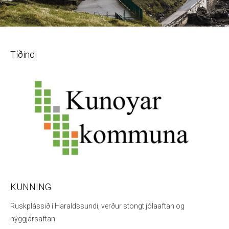
Slide 3 of 5.
Tíðindi
KUNNING
Ruskplássið í Haraldssundi, verður stongt jólaaftan og
nýggjársaftan.