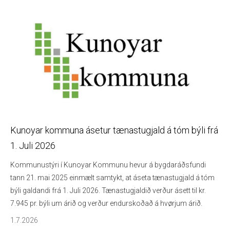
Kunoyar kommuna ásetur tænastugjald á tóm býli frá
1. Juli 2026
Kommunustýri í Kunoyar Kommunu hevur á bygdaráðsfundi
tann 21. mai 2025 einmælt samtykt, at áseta tænastugjald á tóm
býli galdandi frá 1. Juli 2026. Tænastugjaldið verður ásett til kr.
7.945 pr. býli um árið og verður endurskoðað á hvørjum árið.
1.7.2026