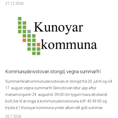
21.12.2026
Kommunuskrivstovan stongd, vegna summarfrí
SummarferiaKommunuskrivstovan er stongd frá 20. juli til og við
17. august vegna summarfrí.Skrivstovan letur upp aftur
mánamorgunin 24. august kl. 09.00.Um tygum hava átrokandi
boð, ber til at ringja á kommunuskrivstovuna á tlf. 45 99 00 og
trýsta á 1.Kunoyar kommuna ynskir øllum eitt gott summar.
20.7.2026