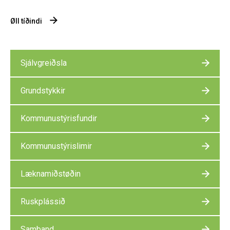
Øll tíðindi
Sjálvgreiðsla
Grundstykkir
Kommunustýrisfundir
Kommunustýrislimir
Læknamiðstøðin
Ruskplássið
Samband