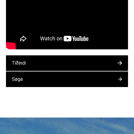
Tíðindi
Søga