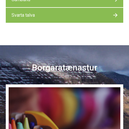
Svarta talva
Borgaratænastur