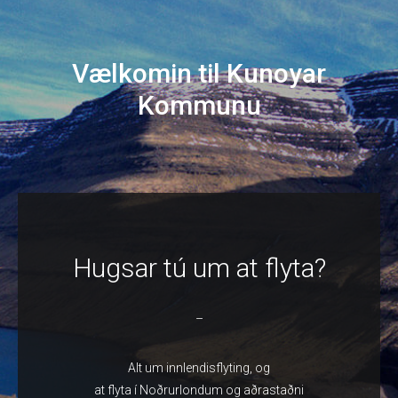
Vælkomin til Kunoyar
Kommunu
Hugsar tú um at flyta?
–
Alt um innlendisflyting, og
at flyta í Noðrurlondum og aðrastaðni