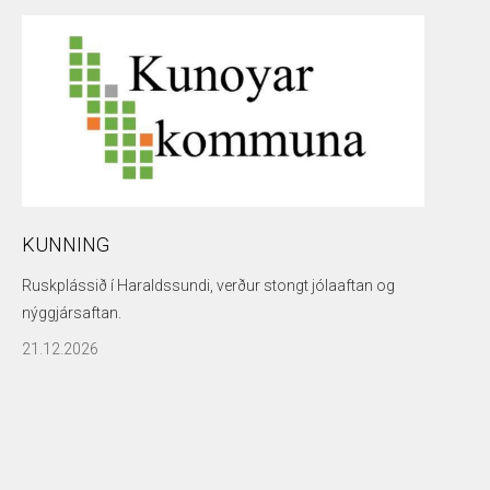
KUNNING
Ruskplássið í Haraldssundi, verður stongt jólaaftan og
nýggjársaftan.
21.12.2026