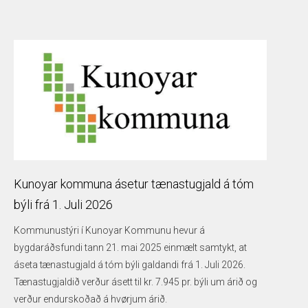
Kunoyar kommuna ásetur tænastugjald á tóm
býli frá 1. Juli 2026
Kommunustýri í Kunoyar Kommunu hevur á
bygdaráðsfundi tann 21. mai 2025 einmælt samtykt, at
áseta tænastugjald á tóm býli galdandi frá 1. Juli 2026.
Tænastugjaldið verður ásett til kr. 7.945 pr. býli um árið og
verður endurskoðað á hvørjum árið.