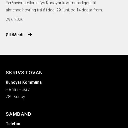
Ferðavinnuætlanin fyri Kunoyar kommunu liggur til
almenna hoyring frá á í dag, 29. juni, og 14 dagar fram.
29.6.2026
Øll tíðindi
SKRIVSTOVAN
Kunoyar Kommuna
Heimi í Húsi 7
780 Kunoy
SAMBAND
Telefon