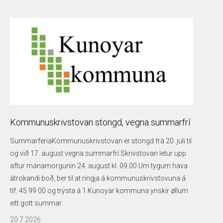
Kommunuskrivstovan stongd, vegna summarfrí
SummarferiaKommunuskrivstovan er stongd frá 20. juli til
og við 17. august vegna summarfrí.Skrivstovan letur upp
aftur mánamorgunin 24. august kl. 09.00.Um tygum hava
átrokandi boð, ber til at ringja á kommunuskrivstovuna á
tlf. 45 99 00 og trýsta á 1.Kunoyar kommuna ynskir øllum
eitt gott summar.
20.7.2026