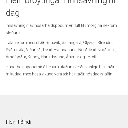
Fleiri broytingar í innsavningini í
dag
Innsavningin av húsarhaldsposum er flutt til í morginá nøkrum
støðum.
Talan er um hesi støð: Runavík, Saltangará, Glyvrar, Strendur,
Syðrugøta, Viðareiði, Depil, Hvannasund, Norðdepil, Norðtoftir,
Árnafjørður, Kunoy, Haraldssund, Ánirnar og Leirvík.
Húsarhaldsposarnir á hesum støðum verða vanliga heintaðir
mikudag, men hesa vikuna vera teir heintaðir hósdag ístaðin.
Fleiri tíðindi