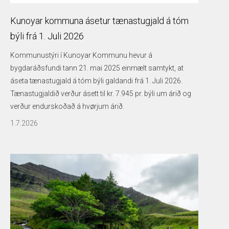
Kunoyar kommuna ásetur tænastugjald á tóm
býli frá 1. Juli 2026
Kommunustýri í Kunoyar Kommunu hevur á
bygdaráðsfundi tann 21. mai 2025 einmælt samtykt, at
áseta tænastugjald á tóm býli galdandi frá 1. Juli 2026.
Tænastugjaldið verður ásett til kr. 7.945 pr. býli um árið og
verður endurskoðað á hvørjum árið.
1.7.2026