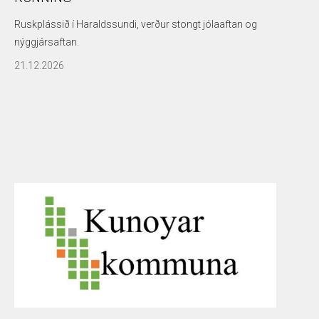
Ruskplássið í Haraldssundi, verður stongt jólaaftan og
nýggjársaftan.
21.12.2026