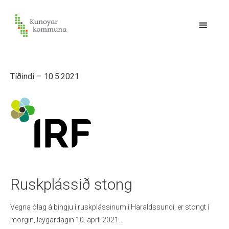
Tíðindi –
10.5.2021
Ruskplássið stong
Vegna ólag á bingju í ruskplássinum í Haraldssundi, er stongt í
morgin, leygardagin 10. apríl 2021.