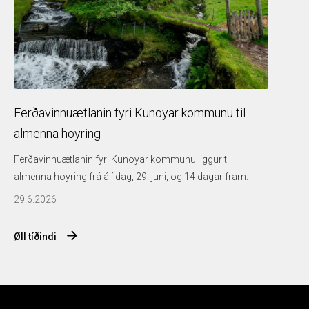
Ferðavinnuætlanin fyri Kunoyar kommunu til
almenna hoyring
Ferðavinnuætlanin fyri Kunoyar kommunu liggur til
almenna hoyring frá á í dag, 29. juni, og 14 dagar fram.
29.6.2026
Øll tíðindi