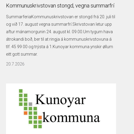
Kommunuskrivstovan stongd, vegna summarfrí
SummarferiaKommunuskrivstovan er stongd frá 20. juli til
og við 17. august vegna summarfrí.Skrivstovan letur upp
aftur mánamorgunin 24. august kl. 09.00.Um tygum hava
átrokandi boð, ber til at ringja á kommunuskrivstovuna á
tlf. 45 99 00 og trýsta á 1.Kunoyar kommuna ynskir øllum
eitt gott summar.
20.7.2026