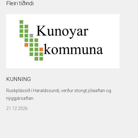
Fleiri tíðindi
KUNNING
Ruskplássið í Haraldssundi, verður stongt jólaaftan og
nýggjársaftan.
21.12.2026