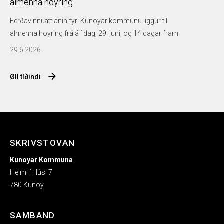
almenna hoyring
Ferðavinnuætlanin fyri Kunoyar kommunu liggur til
almenna hoyring frá á í dag, 29. juni, og 14 dagar fram.
29.6.2026
Øll tíðindi
SKRIVSTOVAN
Kunoyar Kommuna
Heimi í Húsi 7
780 Kunoy
SAMBAND