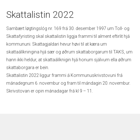
Skattalistin 2022
Sambært løgtingslóg nr. 169 frá 30. desember 1997 um Toll- og
Skattafyristing skal skattalistin liggja frammi til alment eftirlit hjá
kommununi. Skattagjaldari hevur høvi til at kæra um
skattaálíkningina hjá sær og øðrum skattaborgarum til TAKS, um
hann ikki heldur, at skattaálíknigin hjá honum sjálvum ella øðrum
skattaborgara er bein.
Skattalistin 2022 liggur frammi á Kommunuskrivstovuni frá
mánadegnum 6. novembur og fram til mándagin 20. novembur.
Skrivstovan er opin mánadagar frá kl 9 – 11.