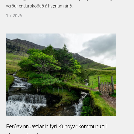
verður endurskoðað á hvørjum árið.
1.7.2026
Ferðavinnuætlanin fyri Kunoyar kommunu til