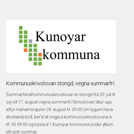
Kommunuskrivstovan stongd, vegna summarfrí
SummarferiaKommunuskrivstovan er stongd frá 20. juli til
og við 17. august vegna summarfrí.Skrivstovan letur upp
aftur mánamorgunin 24. august kl. 09.00.Um tygum hava
átrokandi boð, ber til at ringja á kommunuskrivstovuna á
tlf. 45 99 00 og trýsta á 1.Kunoyar kommuna ynskir øllum
eitt gott summar.