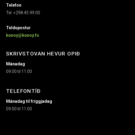
Telefon
Tel. +298 45 99 00
Teldupostur
kunoy@kunoy.fo
SKRIVSTOVAN HEVUR OPIÐ
Mánadag
09.00 til 11.00
TELEFONTÍÐ
Mánadag til fríggjadag
09.00 til 11.00